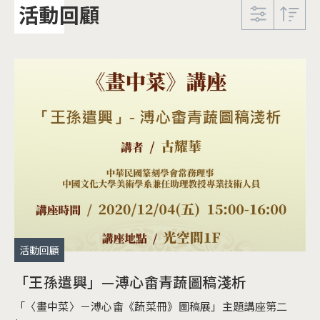
活動回顧
活動回顧
「王孫遣興」—溥心畬青蔬圖稿淺析
「〈畫中菜〉－溥心畬《蔬菜冊》圖稿展」主題講座第二