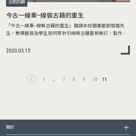
活動回顧
今古一線牽~線裝古籍的重生
「今古一線牽~線裝古籍的重生」邀請本校圖書館劉智雄先
生，教導館員及學生如何穿針引線將古籍重新裝訂、製作漿
糊
2020.05.15
Pagination
First page
1
…
7
8
9
10
11
Previous page
下一頁
頁尾選單
關於