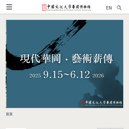
移
EN
至
主
內
容
首頁