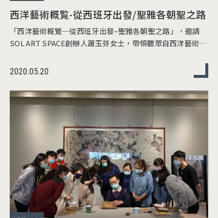
西洋藝術概覧-從西班牙出發/聖雅各朝聖之路
「西洋藝術概覽─從西班牙出發~聖雅各朝聖之路」，邀請
SOL ART SPACE創辦人蕭玉芬女士，帶領聽眾自西洋藝術的
基礎知識，了解到朝聖之路的歷史緣由，深入西班牙的節慶
和風情。
2020.05.20