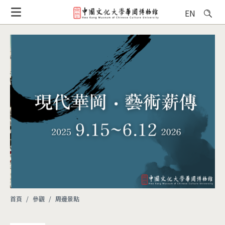
移
EN
至
主
內
容
首頁
參觀
周邊景點