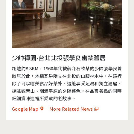
少帥禪園-台北北投張學良幽禁舊居
距離約8.8KM，1960年代被蔣介石軟禁的少帥張學良曾
幽居於此，木牆瓦房隱立在北投的山腰林木中，在這裡
除了可以嚐美食品好茶外，還能享受足湯和獨立湯屋，
遠眺觀音山、關渡平原的夕陽暮色，在品嘗餐點的同時
細細賞味這裡所乘載的老故事。
Google Map
More Related News