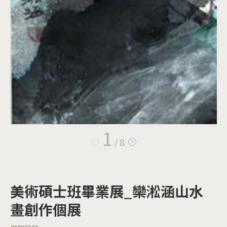
1
8
/
美術碩士班畢業展_欒淞涵山水
畫創作個展