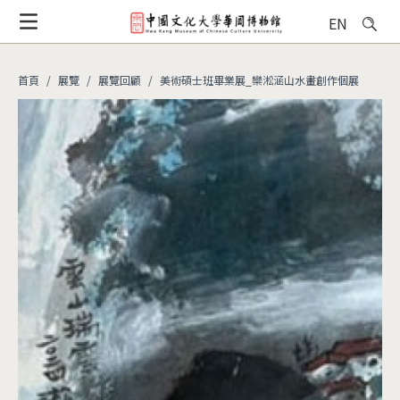
移
EN
至
主
內
首頁
展覽
展覽回顧
美術碩士班畢業展_欒淞涵山水畫創作個展
容