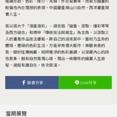
強調形狀、色彩、媒介、光線，外在寫實等，而東方繪畫則
較偏性內在理想的表現，中國畫重視山川自然，西洋畫重現
實人生。
我以張大千「潑墨潑彩」、胡念祖「破墨、汲取、撞彩等等
及西方結合」和傅申「傳統技法與寫生」為主角，以汲取三
人的畫風作品技法優點，將自己的溶液其中，藝術乃生命的
體現，豐碩的色彩生活，方能孕育偉大鉅作！樂觀良善的
我，酷好班爛絢麗、純粹雅淨的色彩基調，以深藏內心的詩
性意象，融和自然風情心境，理出一條獨特的繪畫人生旅
程，過程有趣自在，依次匪淺。
臉書分享
Line分享
當期展覽