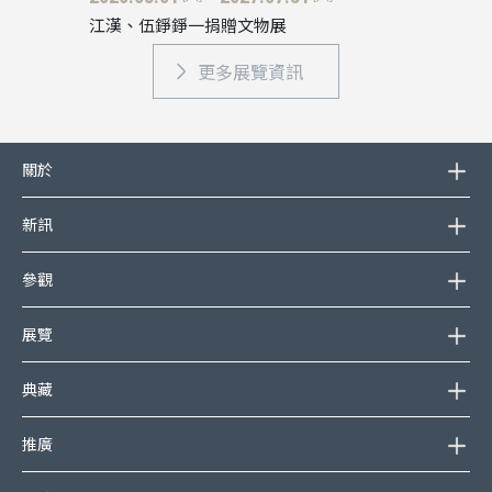
江漢、伍錚錚一捐贈文物展
更多展覽資訊
頁尾選單
關於
新訊
參觀
展覽
典藏
推廣