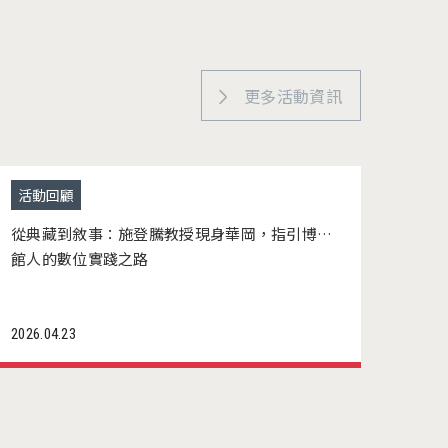
更多活動資訊
活動回顧
活動
從典藏到敘事：施登騰教授現身華岡，指引博物
11
館人的數位實踐之路
全人
2026.04.23
2026.