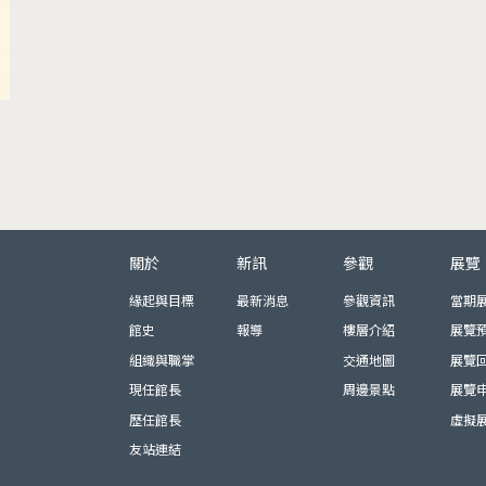
頁尾選單
關於
新訊
參觀
展覽
緣起與目標
最新消息
參觀資訊
當期
館史
報導
樓層介紹
展覽
組織與職掌
交通地圖
展覽
現任館長
周邊景點
展覽
歷任館長
虛擬
友站連結