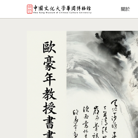
主導覽
移
關於
至
主
內
容