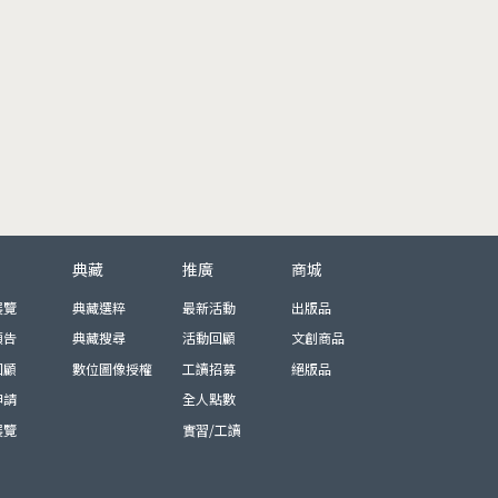
典藏
推廣
商城
展覽
典藏選粹
最新活動
出版品
預告
典藏搜尋
活動回顧
文創商品
回顧
數位圖像授權
工讀招募
絕版品
申請
全人點數
展覽
實習/工讀