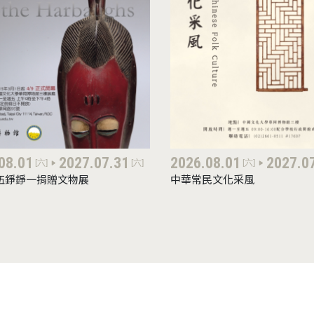
08.01
2027.07.31
2026.08.01
2027.0
[六]
[六]
[六]
伍錚錚一捐贈文物展
中華常民文化采風