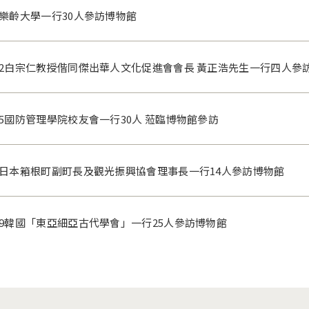
/5樂齡大學一行30人參訪博物館
/22白宗仁教授偕同傑出華人文化促進會會長 黃正浩先生一行四人參
館
/15國防管理學院校友會一行30人 蒞臨博物館參訪
/2日本箱根町副町長及觀光振興協會理事長一行14人參訪博物館
/29韓國「東亞細亞古代學會」一行25人參訪博物館